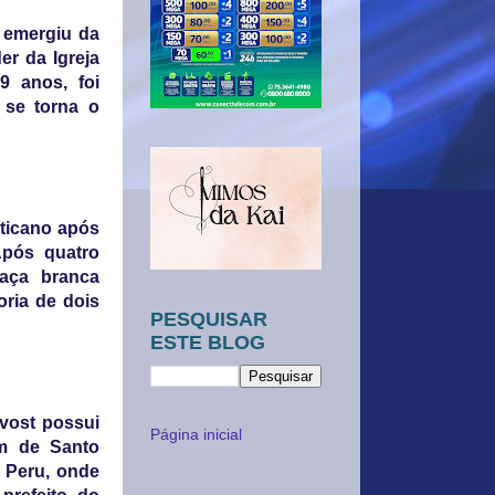
e emergiu da
er da Igreja
9 anos, foi
 se torna o
aticano após
Após quatro
aça branca
oria de dois
PESQUISAR
ESTE BLOG
vost possui
Página inicial
em de Santo
o Peru, onde