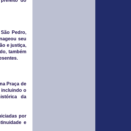
prefeito do
 São Pedro,
enageou seu
o e justiça,
ado, também
resentes.
 na Praça de
 incluindo o
istórica da
iciadas por
tinuidade e