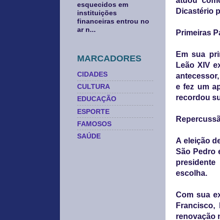
atuou como
esquecidos em
Dicastério 
instituições
financeiras entrou no
ar n...
Primeiras 
Em sua pri
MARCADORES
Leão XIV e
CIDADES
antecessor,
e fez um a
CULTURA
recordou su
EDUCAÇÃO
ESPORTE
Repercussã
FAMOSOS
SAÚDE
A eleição d
São Pedro e
presidente
escolha.
Com sua ex
Francisco,
renovação n