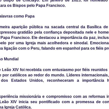
 bispo de Chiclayo. Em janeiro de 2025, foi nomeado 
para os Bispos pelo Papa Francisco.
Palavras como Papa
meira aparição pública na sacada central da Basílica de
xpressou gratidão pela confiança depositada nele e hom
 Papa Francisco. Ele destacou a importância da paz, inclusã
pelo por uma Igreja mais acolhedora e sinodal. Emocion
a ligação com o Peru, falando em espanhol para os fiéis p
o Mundial
e Leão XIV foi recebida com entusiasmo por fiéis reunidos
 por católicos ao redor do mundo. Líderes internacionais,
 dos Estados Unidos, reconheceram a importância h
periência missionária e compromisso com as reformas in
 Leão XIV inicia seu pontificado com a promessa de con
a Igreja Católica.