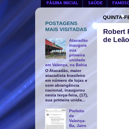
PÁGINA INICIAL
SAÚDE
FAMOS
QUINTA-FE
POSTAGENS
MAIS VISITADAS
Robert 
de Leão
Atacadão
inaugura
sua
primeira
unidade
em Valença, na Bahia
O Atacadão, maior
atacadista brasileiro
em número de lojas e
com abrangência
nacional, inaugurou
nesta terça-feira, (17),
sua primeira unida...
Prefeito
de
Valença-
Ba, Jairo