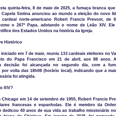
sta quinta-feira, 8 de maio de 2025, a fumaça branca qu
Capela Sistina anunciou ao mundo a eleição do novo líd
O cardeal norte-americano Robert Francis Prevost, de 6
como o 267º Papa, adotando o nome de Leão XIV. Ele
ntífice dos Estados Unidos na história da Igreja.
e Histórico
 iniciado em 7 de maio, reuniu 133 cardeais eleitores no V
nto do Papa Francisco em 21 de abril, aos 88 anos. 
 a decisão foi alcançada no segundo dia, com a fum
por volta das 18h08 (horário local), indicando que a mai
sária foi atingida.
o XIV?
 Chicago em 14 de setembro de 1955, Robert Francis Pre
iliares francesas e espanholas. Ele é membro da Ord
 dedicou 40 anos de sua vida ao trabalho missionário n