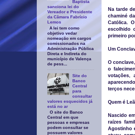
Baptista
sanciona lei do
Na tarde de
Vereador e Presidente
chaminé da 
da Câmara Fabrício
Lemos
Católica. 
A lei tem como
escolhido 
objetivo vedar
primeiro po
nomeação em cargos
comissionados na
Administração Pública
Um Conclav
Direta e Indireta do
município de Valença
O conclave,
de pess...
o falecime
votações,
Site do
Banco
aparecendo 
Central
terços neces
para
consultar
valores esquecidos já
Quem é Leã
está no ar
O site do Banco
Nascido em
Central em que
raízes fam
pessoas e empresas
podem consultar se
Agostinho e
possuem valores