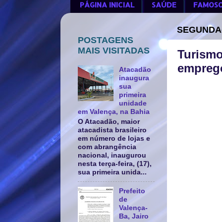
PÁGINA INICIAL
SAÚDE
FAMOS
SEGUNDA-
POSTAGENS
MAIS VISITADAS
Turismo
empreg
Atacadão
inaugura
sua
primeira
unidade
em Valença, na Bahia
O Atacadão, maior
atacadista brasileiro
em número de lojas e
com abrangência
nacional, inaugurou
nesta terça-feira, (17),
sua primeira unida...
Prefeito
de
Valença-
Ba, Jairo