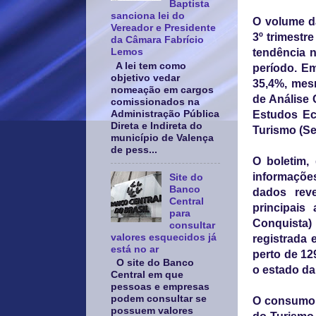
Baptista
sanciona lei do
O volume da
Vereador e Presidente
3º trimestr
da Câmara Fabrício
Lemos
tendência n
A lei tem como
período. Em
objetivo vedar
35,4%, mes
nomeação em cargos
de Análise 
comissionados na
Administração Pública
Estudos Ec
Direta e Indireta do
Turismo (Se
município de Valença
de pess...
O boletim,
informaçõe
Site do
Banco
dados reve
Central
principais
para
Conquista) 
consultar
valores esquecidos já
registrada 
está no ar
perto de 12
O site do Banco
o estado da
Central em que
pessoas e empresas
podem consultar se
O consumo a
possuem valores