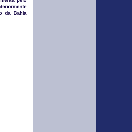
lmente, pelo
teriormente
do da Bahia