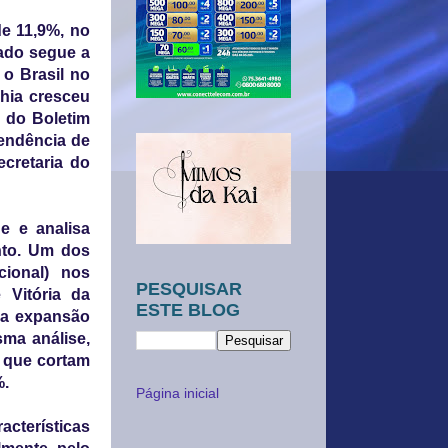
de 11,9%, no
tado segue a
 o Brasil no
ahia cresceu
 do Boletim
tendência de
cretaria do
ne e analisa
nto. Um dos
cional) nos
PESQUISAR
 Vitória da
ESTE BLOG
iva expansão
sma análise,
s que cortam
%.
Página inicial
acterísticas