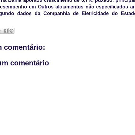
na Bahia apontou crescimento de 0,7%, puxado, principa
desempenho em Outros alojamentos não especificados an
egundo dados da Companhia de Eletricidade do Esta
 comentário:
um comentário