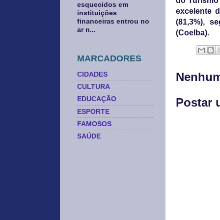
do Turismo 
esquecidos em
excelente 
instituições
financeiras entrou no
(81,3%), s
ar n...
(Coelba).
MARCADORES
CIDADES
Nenhum
CULTURA
EDUCAÇÃO
Postar 
ESPORTE
FAMOSOS
SAÚDE