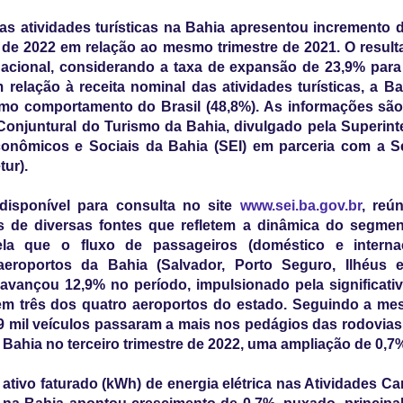
s atividades turísticas na Bahia apresentou incremento 
e de 2022 em relação ao mesmo trimestre de 2021. O resul
acional, considerando a taxa de expansão de 23,9% para
 relação à receita nominal das atividades turísticas, a B
mo comportamento do Brasil (48,8%). As informações são
Conjuntural do Turismo da Bahia, divulgado pela Superin
onômicos e Sociais da Bahia (SEI) em parceria com a Se
tur).
 disponível para consulta no site
www.sei.ba.gov.br
, reú
s de diversas fontes que refletem a dinâmica do segme
la que o fluxo de passageiros (doméstico e interna
 aeroportos da Bahia (Salvador, Porto Seguro, Ilhéus e
avançou 12,9% no período, impulsionado pela significat
em três dos quatro aeroportos do estado. Seguindo a me
9 mil veículos passaram a mais nos pedágios das rodovia
 Bahia no terceiro trimestre de 2022, uma ampliação de 0,7
tivo faturado (kWh) de energia elétrica nas Atividades Car