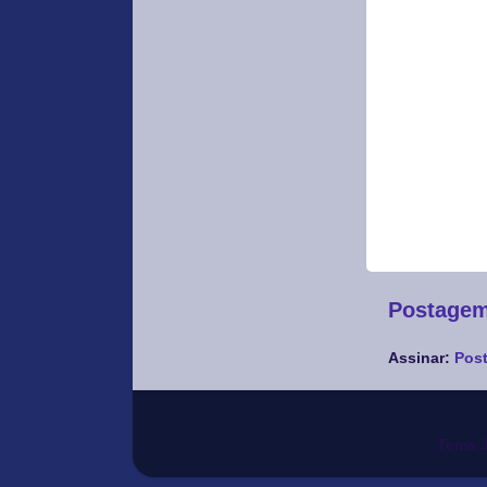
Postagem
Assinar:
Post
Tema J