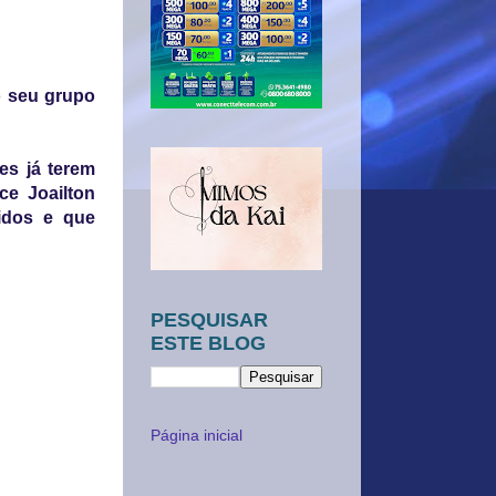
o seu grupo
es já terem
ce Joailton
idos e que
PESQUISAR
ESTE BLOG
Página inicial