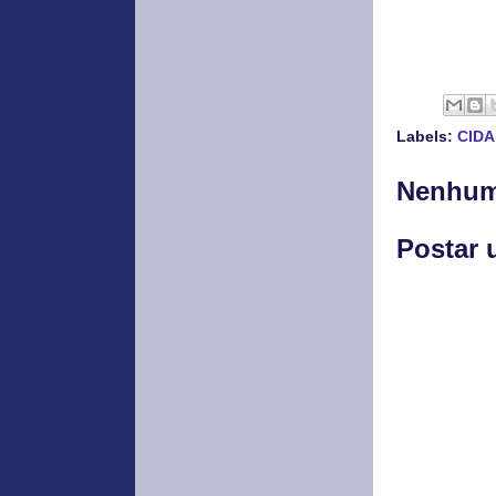
Labels:
CID
Nenhum
Postar 