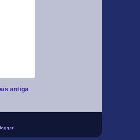
is antiga
logger
.