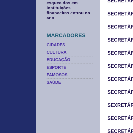
SECRETÁRI
esquecidos em
instituições
financeiras entrou no
SECRETÁRI
ar n...
SECRETÁRI
MARCADORES
SECRETÁRI
CIDADES
CULTURA
SECRETÁR
EDUCAÇÃO
SECRETÁRI
ESPORTE
FAMOSOS
SECRETÁRI
SAÚDE
SECRETÁRI
SEXRETÁRI
SECRETÁRI
SECRETÁRI