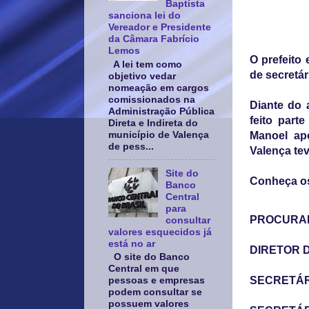
Baptista
sanciona lei do
Vereador e Presidente
da Câmara Fabrício
Lemos
O prefeito
A lei tem como
de secretár
objetivo vedar
nomeação em cargos
comissionados na
Diante do 
Administração Pública
feito part
Direta e Indireta do
município de Valença
Manoel ap
de pess...
Valença tev
Site do
Conheça os
Banco
Central
para
PROCURAD
consultar
valores esquecidos já
está no ar
DIRETOR D
O site do Banco
Central em que
SECRETÁRI
pessoas e empresas
podem consultar se
possuem valores