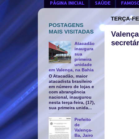
PÁGINA INICIAL
SAÚDE
FAMOS
TERÇA-FE
POSTAGENS
MAIS VISITADAS
Valença
secretá
Atacadão
inaugura
sua
primeira
unidade
em Valença, na Bahia
O Atacadão, maior
atacadista brasileiro
em número de lojas e
com abrangência
nacional, inaugurou
nesta terça-feira, (17),
sua primeira unida...
Prefeito
de
Valença-
Ba, Jairo