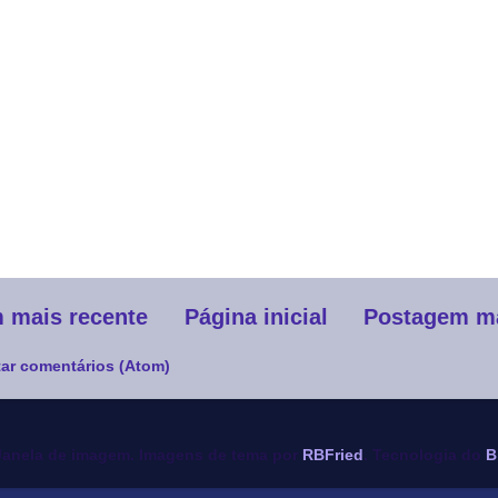
 mais recente
Página inicial
Postagem ma
ar comentários (Atom)
anela de imagem. Imagens de tema por
RBFried
. Tecnologia do
B