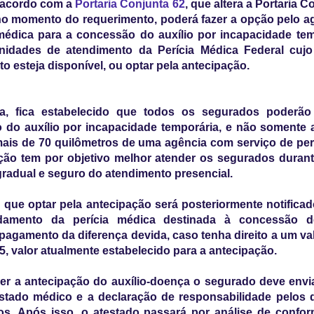
e acordo com a
Portaria Conjunta 62
, que altera a Portaria C
no momento do requerimento, poderá fazer a opção pelo 
médica para a concessão do auxílio por incapacidade te
idades de atendimento da Perícia Médica Federal cujo
 esteja disponível, ou optar pela antecipação.
a, fica estabelecido que todos os segurados poderão
 do auxílio por incapacidade temporária, e não somente
ais de 70 quilômetros de uma agência com serviço de per
ção tem por objetivo melhor atender os segurados duran
gradual e seguro do atendimento presencial.
que optar pela antecipação será posteriormente notifica
amento da perícia médica destinada à concessão de
 pagamento da diferença devida, caso tenha direito a um va
5, valor atualmente estabelecido para a antecipação.
er a antecipação do auxílio-doença o segurado deve envi
estado médico e a declaração de responsabilidade pelos
os. Após isso, o atestado passará por análise de confor