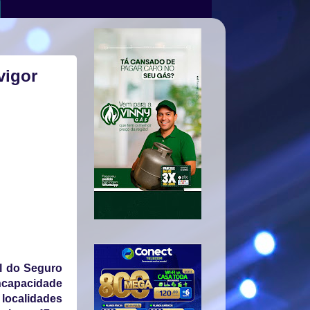
vigor
al do Seguro
ncapacidade
 localidades