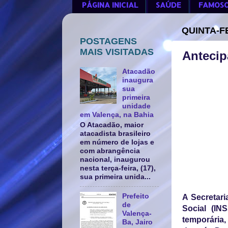
PÁGINA INICIAL
SAÚDE
FAMOS
QUINTA-F
POSTAGENS
MAIS VISITADAS
Antecip
Atacadão
inaugura
sua
primeira
unidade
em Valença, na Bahia
O Atacadão, maior
atacadista brasileiro
em número de lojas e
com abrangência
nacional, inaugurou
nesta terça-feira, (17),
sua primeira unida...
Prefeito
A Secretari
de
Social (IN
Valença-
temporária,
Ba, Jairo