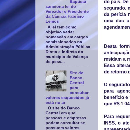
do país. D
Baptista
sanciona lei do
segurado, 
Vereador e Presidente
da perícia 
da Câmara Fabrício
uma das un
Lemos
agendamento
A lei tem como
objetivo vedar
nomeação em cargos
comissionados na
Desta form
Administração Pública
Direta e Indireta do
antecipação
município de Valença
residam a m
de pess...
Essa altera
de retorno 
Site do
Banco
Central
O segurado 
para
para agend
consultar
benefício e
valores esquecidos já
está no ar
que R$ 1.04
O site do Banco
Central em que
Para requer
pessoas e empresas
INSS, o at
podem consultar se
possuem valores
apresentad