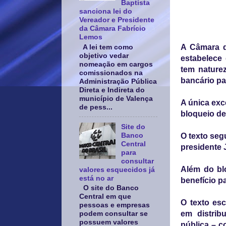
Baptista
sanciona lei do
Vereador e Presidente
da Câmara Fabrício
Lemos
A Câmara d
A lei tem como
objetivo vedar
estabelece 
nomeação em cargos
tem naturez
comissionados na
bancário pa
Administração Pública
Direta e Indireta do
município de Valença
A única exc
de pess...
bloqueio de
Site do
Banco
O texto seg
Central
presidente 
para
consultar
Além do bl
valores esquecidos já
está no ar
benefício p
O site do Banco
Central em que
O texto esc
pessoas e empresas
em distrib
podem consultar se
possuem valores
pública – c