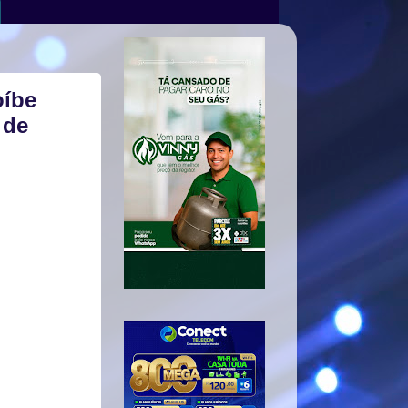
oíbe
 de