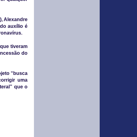
), Alexandre
do auxílio é
ronavírus.
 que tiveram
oncessão do
ojeto “busca
corrigir uma
iteral” que o