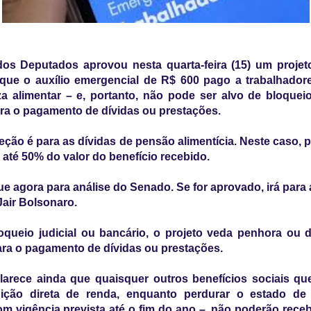
os Deputados aprovou nesta quarta-feira (15) um projeto
que o auxílio emergencial de R$ 600 pago a trabalhador
a alimentar – e, portanto, não pode ser alvo de bloqueio
ra o pagamento de dívidas ou prestações.
eção é para as dívidas de pensão alimentícia. Neste caso, 
 até 50% do valor do benefício recebido.
ue agora para análise do Senado. Se for aprovado, irá para
Jair Bolsonaro.
oqueio judicial ou bancário, o projeto veda penhora ou 
ara o pagamento de dívidas ou prestações.
larece ainda que quaisquer outros benefícios sociais q
uição direta de renda, enquanto perdurar o estado de
om vigência prevista até o fim do ano –, não poderão rece