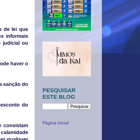
 de lei que
es informais
 judicial ou
pode haver o
 a sanção do
PESQUISAR
ESTE BLOG
desconto do
Página inicial
ue consistam
 calamidade
ber qualquer