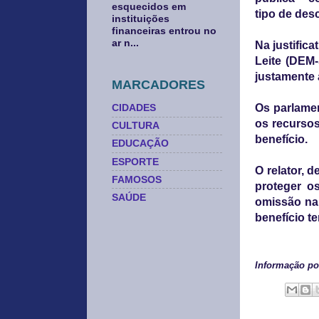
esquecidos em
tipo de des
instituições
financeiras entrou no
ar n...
Na justific
Leite (DEM-
justamente 
MARCADORES
Os parlamen
CIDADES
os recurso
CULTURA
benefício.
EDUCAÇÃO
ESPORTE
O relator, 
FAMOSOS
proteger os
SAÚDE
omissão na l
benefício t
Informação po