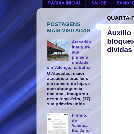
PÁGINA INICIAL
SAÚDE
FAMOS
QUARTA-F
POSTAGENS
MAIS VISITADAS
Auxílio
bloquei
Atacadão
inaugura
dívidas
sua
primeira
unidade
em Valença, na Bahia
O Atacadão, maior
atacadista brasileiro
em número de lojas e
com abrangência
nacional, inaugurou
nesta terça-feira, (17),
sua primeira unida...
Prefeito
de
Valença-
Ba, Jairo