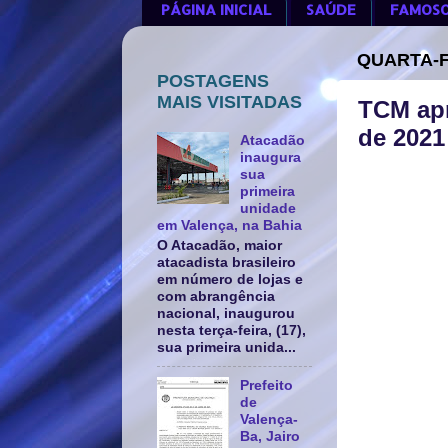
PÁGINA INICIAL
SAÚDE
FAMOS
QUARTA-F
POSTAGENS
MAIS VISITADAS
TCM apr
de 2021
Atacadão
inaugura
sua
primeira
unidade
em Valença, na Bahia
O Atacadão, maior
atacadista brasileiro
em número de lojas e
com abrangência
nacional, inaugurou
nesta terça-feira, (17),
sua primeira unida...
Prefeito
de
Valença-
Ba, Jairo