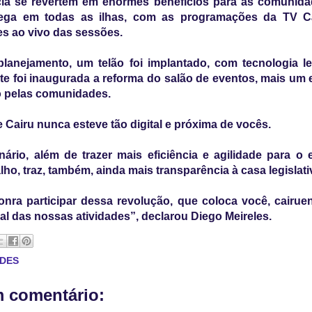
cia se revertem em enormes benefícios para as comunidad
ega em todas as ilhas, com as programações da TV C
s ao vivo das sessões.
planejamento, um telão foi implantado, com tecnologia l
e foi inaugurada a reforma do salão de eventos, mais um
do pelas comunidades.
 Cairu nunca esteve tão digital e próxima de vocês.
ário, além de trazer mais eficiência e agilidade para o 
lho, traz, também, ainda mais transparência à casa legislati
nra participar dessa revolução, que coloca você, cairu
pal das nossas atividades”, declarou Diego Meireles.
ADES
 comentário: