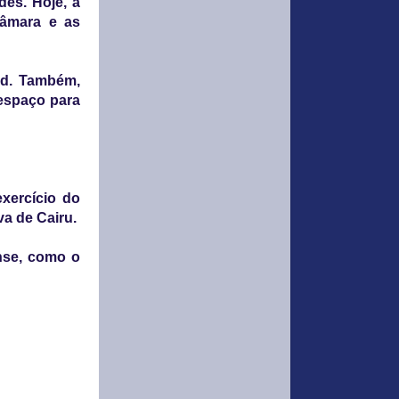
es. Hoje, a
âmara e as
ed. Também,
 espaço para
exercício do
va de Cairu.
ense, como o