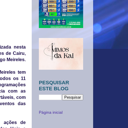
izada nesta
es de Cairu,
go Meireles.
eireles tem
todos os 11
PESQUISAR
rogramações
ESTE BLOG
cia com as
rtáveis, com
eventos das
Página inicial
as ações de