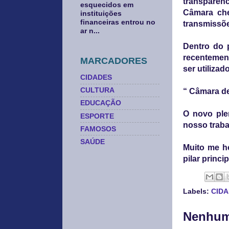
transparên
esquecidos em
Câmara ch
instituições
financeiras entrou no
transmissõe
ar n...
Dentro do 
recentement
MARCADORES
ser utiliza
CIDADES
CULTURA
“ Câmara de
EDUCAÇÃO
O novo plen
ESPORTE
nosso traba
FAMOSOS
SAÚDE
Muito me ho
pilar princi
Labels:
CID
Nenhum