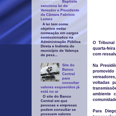
Baptista
sanciona lei do
Vereador e Presidente
da Câmara Fabrício
Lemos
A lei tem como
objetivo vedar
nomeação em cargos
comissionados na
Administração Pública
O Tribunal
Direta e Indireta do
quarta-feir
município de Valença
com ressalv
de pess...
Site do
Na Presidê
Banco
promovido 
Central
vereadores
para
voltadas 
consultar
valores esquecidos já
transmissõe
está no ar
ambiente c
O site do Banco
comunidade
Central em que
pessoas e empresas
podem consultar se
Para Diego
possuem valores