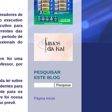
ereadores de
o executivo
cutivo para
rrentes das
o período de
ssionais do
re foi uma
fessor, por
PESQUISAR
ESTE BLOG
da lei sobre
edentes para
nte para os
e foi nossa
Página inicial
ão prevê.