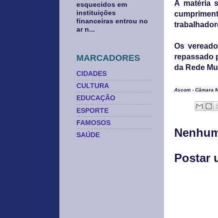
A matéria 
esquecidos em
instituições
cumpriment
financeiras entrou no
trabalhador
ar n...
Os vereado
repassado p
MARCADORES
da Rede Mun
CIDADES
CULTURA
Ascom - Câmara M
EDUCAÇÃO
ESPORTE
FAMOSOS
Nenhum
SAÚDE
Postar 