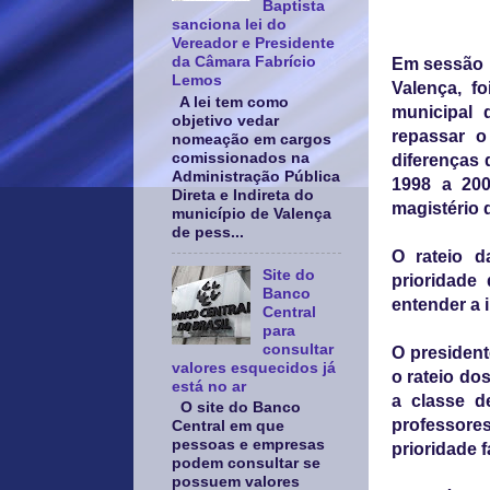
Baptista
sanciona lei do
Vereador e Presidente
da Câmara Fabrício
Em sessão r
Lemos
Valença, f
A lei tem como
municipal 
objetivo vedar
repassar o
nomeação em cargos
comissionados na
diferenças 
Administração Pública
1998 a 200
Direta e Indireta do
magistério 
município de Valença
de pess...
O rateio 
Site do
prioridade
Banco
entender a 
Central
para
consultar
O president
valores esquecidos já
o rateio do
está no ar
a classe d
O site do Banco
professore
Central em que
pessoas e empresas
prioridade 
podem consultar se
possuem valores