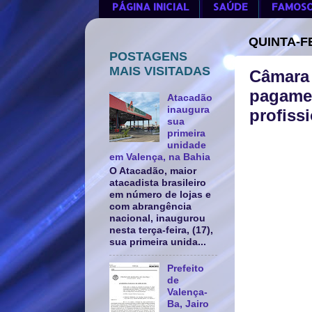
PÁGINA INICIAL
SAÚDE
FAMOS
QUINTA-F
POSTAGENS
MAIS VISITADAS
Câmara 
pagamen
Atacadão
inaugura
profiss
sua
primeira
unidade
em Valença, na Bahia
O Atacadão, maior
atacadista brasileiro
em número de lojas e
com abrangência
nacional, inaugurou
nesta terça-feira, (17),
sua primeira unida...
Prefeito
de
Valença-
Ba, Jairo