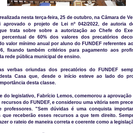
ealizada nesta terça-feira, 25 de outubro, na Câmara de V
oi aprovado o projeto de Lei nº 042/2022, de autoria d
que trata sobre sobre a autorização ao Chefe do Exe
 percentual de 60% dos valores dos precatórios deco
do valor mínimo anual por aluno do FUNDEF referentes a
6, fixando também critérios para pagamento aos profi
da rede pública municipal de ensino.
das verbas oriundas dos precatórios do FUNDEF semp
 desta Casa que, desde o início esteve ao lado do pro
importância desta classe.
e do legislativo, Fabrício Lemos, comemorou a aprovação 
s recursos do FUNDEF, e considerou uma vitória sem prec
e professores. "Sem dúvidas é uma conquista importa
s que receberão esses recursos a que tem direito. Sempr
fazer o rateio de maneira correta e coerente como a legislaç