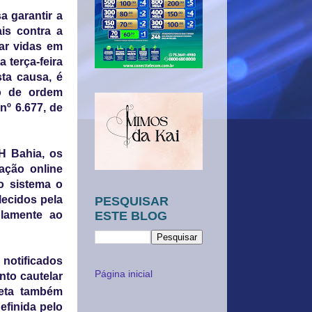
a garantir a
is contra a
var vidas em
 terça-feira
ta causa, é
to de ordem
 nº 6.677, de
H Bahia, os
ação online
o sistema o
lecidos pela
PESQUISAR
plamente ao
ESTE BLOG
notificados
Página inicial
nto cautelar
reta também
efinida pelo