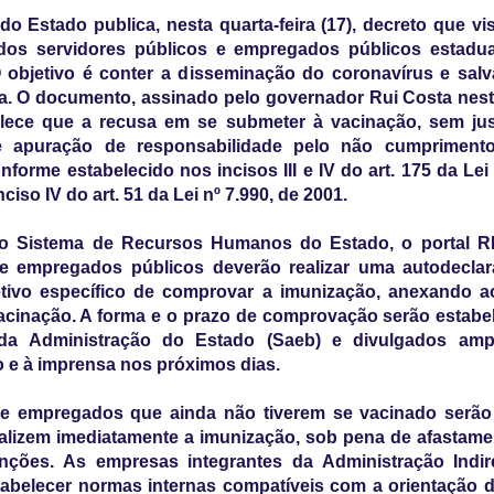
o Estado publica, nesta quarta-feira (17), decreto que vis
dos servidores públicos e empregados públicos estadua
 objetivo é conter a disseminação do coronavírus e sal
a. O documento, assinado pelo governador Rui Costa nesta
belece que a recusa em se submeter à vacinação, sem jus
e apuração de responsabilidade pelo não cumprimen
nforme estabelecido nos incisos III e IV do art. 175 da Lei
nciso IV do art. 51 da Lei nº 7.990, de 2001.
o Sistema de Recursos Humanos do Estado, o portal R
 e empregados públicos deverão realizar uma autodeclar
tivo específico de comprovar a imunização, anexando a
acinação. A forma e o prazo de comprovação serão estabe
 da Administração do Estado (Saeb) e divulgados am
o e à imprensa nos próximos dias.
 e empregados que ainda não tiverem se vacinado serão 
alizem imediatamente a imunização, sob pena de afastame
nções. As empresas integrantes da Administração Indi
abelecer normas internas compatíveis com a orientação d