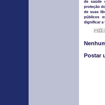
de saúde c
proteção do
de suas li
públicos e
dignificar a
Nenhum
Postar 