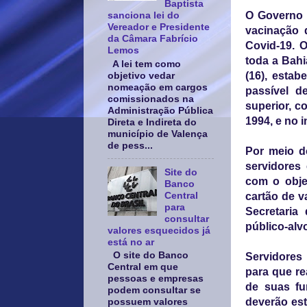
Baptista
O Governo d
sanciona lei do
Vereador e Presidente
vacinação 
da Câmara Fabrício
Covid-19. O
Lemos
toda a Bahi
A lei tem como
(16), esta
objetivo vedar
nomeação em cargos
passível d
comissionados na
superior, co
Administração Pública
1994, e no i
Direta e Indireta do
município de Valença
de pess...
Por meio d
servidores
Site do
com o obje
Banco
Central
cartão de v
para
Secretaria
consultar
público-alv
valores esquecidos já
está no ar
O site do Banco
Servidores
Central em que
para que re
pessoas e empresas
de suas fu
podem consultar se
deverão est
possuem valores