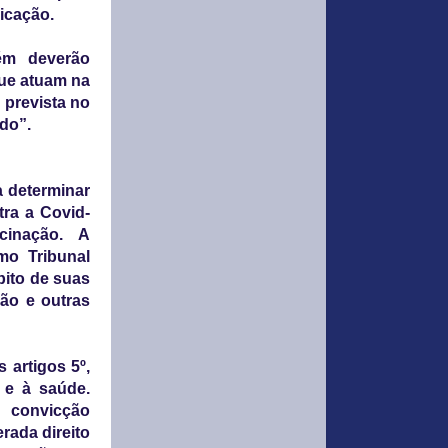
licação.
ém deverão
ue atuam na
 prevista no
ado”.
a determinar
ra a Covid-
cinação. A
emo Tribunal
bito de suas
ão e outras
 artigos 5º,
 e à saúde.
e convicção
rada direito