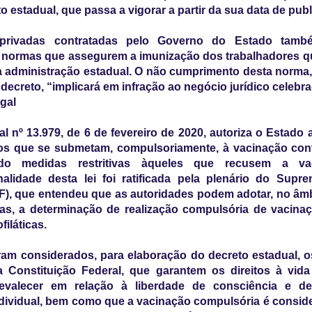
o estadual, que passa a vigorar a partir da sua data de pub
privadas contratadas pelo Governo do Estado tamb
r normas que assegurem a imunização dos trabalhadores q
a administração estadual. O não cumprimento desta norma,
 decreto, “implicará em infração ao negócio jurídico celebr
gal
al nº 13.979, de 6 de fevereiro de 2020, autoriza o Estado 
os que se submetam, compulsoriamente, à vacinação cont
do medidas restritivas àqueles que recusem a va
nalidade desta lei foi ratificada pela plenário do Supr
F), que entendeu que as autoridades podem adotar, no âm
as, a determinação de realização compulsória de vacinaç
iláticas.
m considerados, para elaboração do decreto estadual, os
a Constituição Federal, que garantem os direitos à vida
valecer em relação à liberdade de consciência e d
individual, bem como que a vacinação compulsória é conside