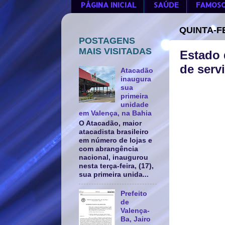
PÁGINA INICIAL
SAÚDE
FAMOS
QUINTA-F
POSTAGENS
MAIS VISITADAS
Estado 
de serv
Atacadão
inaugura
sua
primeira
unidade
em Valença, na Bahia
O Atacadão, maior
atacadista brasileiro
em número de lojas e
com abrangência
nacional, inaugurou
nesta terça-feira, (17),
sua primeira unida...
Prefeito
de
Valença-
Ba, Jairo