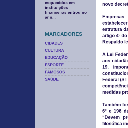
esquecidos em
novo decret
instituições
financeiras entrou no
Empresas 
ar n...
estabelece
estrutura d
MARCADORES
artigo 4º do
Respaldo le
CIDADES
CULTURA
A Lei Feder
EDUCAÇÃO
aos cidadã
ESPORTE
19, impon
FAMOSOS
constitucio
SAÚDE
Federal (ST
competênci
medidas prof
Também fora
6º e 196 d
“Devem pre
filosófica 