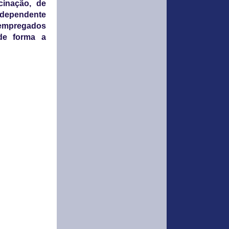
cinação, de
independente
 empregados
 de forma a