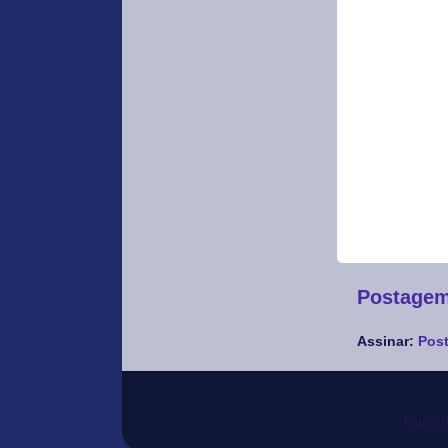
Postagem
Assinar:
Post
Tema J