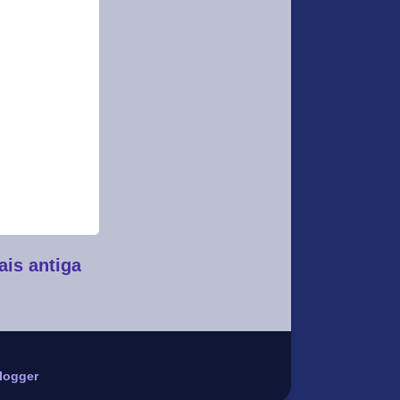
is antiga
logger
.