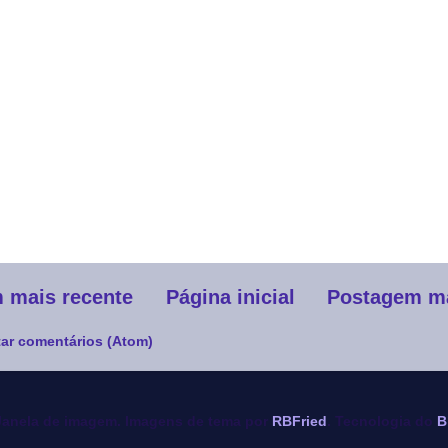
 mais recente
Página inicial
Postagem ma
ar comentários (Atom)
anela de imagem. Imagens de tema por
RBFried
. Tecnologia do
B