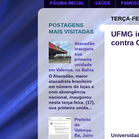
PÁGINA INICIAL
SAÚDE
FAMOS
TERÇA-FE
POSTAGENS
MAIS VISITADAS
UFMG id
contra 
Atacadão
inaugura
sua
primeira
unidade
em Valença, na Bahia
O Atacadão, maior
atacadista brasileiro
em número de lojas e
com abrangência
nacional, inaugurou
nesta terça-feira, (17),
sua primeira unida...
Prefeito
de
Valença-
Universidad
Ba, Jairo