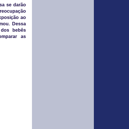
sa se darão
preocupação
xposição ao
rmou. Dessa
 dos bebês
omparar as