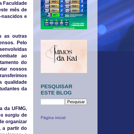
la Faculdade
neste mês de
-nascidos e
 as outras
ensos. Pelo
esenvolvidas
combate ao
ntamento do
ptar nossos
ransferimos
a qualidade
PESQUISAR
studantes da
ESTE BLOG
na da UFMG,
os surgiu de
Página inicial
de organizar
 a partir do