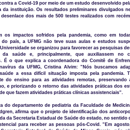
contra a Covid-19 por meio de um estudo desenvolvido pe
 da instituição. Os resultados preliminares divulgados 
 desenlace dos mais de 500 testes realizados com recém
 os impactos sofridos pela pandemia, como em todas
es do país, a UFMG não teve suas aulas e estudos susp
a Universidade se organizou para favorecer as pesquisas d
 da saúde e, principalmente, que auxiliassem no 
s. É o que explica a coordenadora do Comitê de Enfre
avírus da UFMG, Cristina Alvim: "Nós buscamos ada
saúde a essa difícil situação imposta pela pandemia. T
te do ensino para as atividades remotas, preservando 
o, e priorizando o retorno das atividades práticas dos e
de que fazem atividades práticas clínicas assistenciais".
ra do departamento de pediatria da Faculdade de Medici
dgren, afirma que o projeto de identificação dos anticorp
 da Secretaria Estadual de Saúde do estado, no sentido 
stencial para receber as pessoas pós-Covid. "Em agosto,