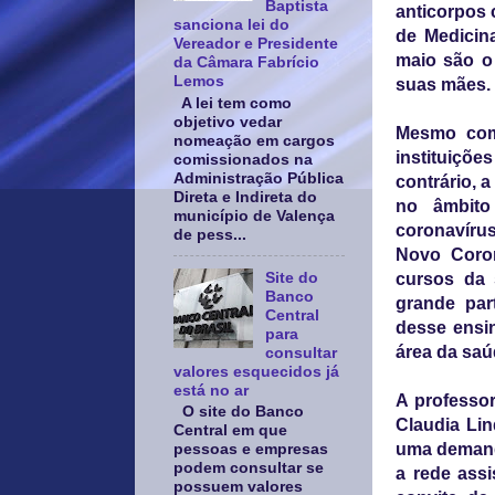
Baptista
anticorpos 
sanciona lei do
de Medicina
Vereador e Presidente
maio são o
da Câmara Fabrício
Lemos
suas mães.
A lei tem como
objetivo vedar
Mesmo com
nomeação em cargos
instituiçõ
comissionados na
Administração Pública
contrário, 
Direta e Indireta do
no âmbito
município de Valença
coronavíru
de pess...
Novo Coron
Site do
cursos da 
Banco
grande par
Central
desse ensin
para
área da saú
consultar
valores esquecidos já
está no ar
A professo
O site do Banco
Claudia Lin
Central em que
uma demanda
pessoas e empresas
podem consultar se
a rede assi
possuem valores