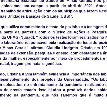
 Secretaria Estadual de Saúde de Minas Gerais, nós p
 colocamos em campo a partir de abril de 2021. Antes
trabalho de articulação com os municípios que fazem a col
 nas Unidades Básicas de Saúde (UBS)”.
 que utiliza como método o teste do pezinho e a testagem d
a a partir da parceria com o Núcleo de Ações e Pesqui
 da UFMG (Nupad). "Todos os testes foram realizados no
é o laboratório responsável pela realização do teste do pez
e Minas Gerais", afirmou Claudia Lindgren. Criado em 19
vidades de extensão, pesquisa e ensino, com destaque na á
e da mulher, especialmente por meio de procedimentos e
atal, triagem pré-natal e genética.
do, Cristina Alvim também evidencia a importância dos lab
senvolvimento dos projetos da Universidade. "Os labo
 colocados no enfrentamento da pandemia, realizando o
ca do nosso estado. Isso ajudou a produzir dados epide
mento da pandemia, que nós sabemos que é muito im