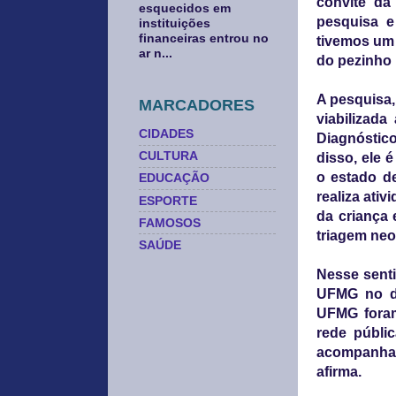
convite da
esquecidos em
pesquisa e
instituições
financeiras entrou no
tivemos um 
ar n...
do pezinho
A pesquisa,
MARCADORES
viabilizad
CIDADES
Diagnóstico
CULTURA
disso, ele 
o estado d
EDUCAÇÃO
realiza ati
ESPORTE
da criança 
FAMOSOS
triagem neon
SAÚDE
Nesse senti
UFMG no de
UFMG foram
rede públi
acompanha
afirma.