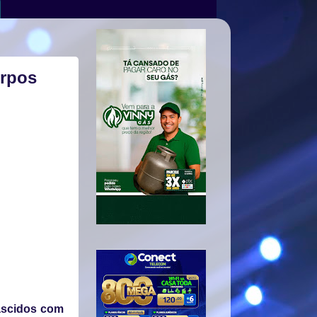
orpos
nascidos com