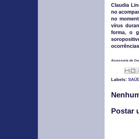
Claudia Li
no acompan
no momento
vírus dura
forma, o 
soroposit
ocorrências
Assessoria de Co
Labels:
SAÚ
Nenhum
Postar 