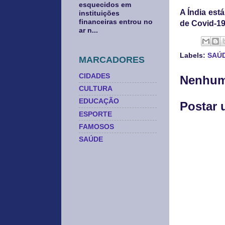
esquecidos em
A Índia est
instituições
financeiras entrou no
de Covid-19
ar n...
Labels:
SAÚ
MARCADORES
CIDADES
Nenhum
CULTURA
EDUCAÇÃO
Postar 
ESPORTE
FAMOSOS
SAÚDE