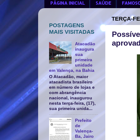
PÁGINA INICIAL
SAÚDE
FAMOS
TERÇA-FE
POSTAGENS
MAIS VISITADAS
Possíve
aprovad
Atacadão
inaugura
sua
primeira
unidade
em Valença, na Bahia
O Atacadão, maior
atacadista brasileiro
em número de lojas e
com abrangência
nacional, inaugurou
nesta terça-feira, (17),
sua primeira unida...
Prefeito
de
Valença-
Ba, Jairo