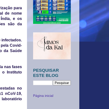
rização para
cal de nome
Índia, e os
ões são da
 infectados.
 pela Covid-
io da Saúde
da nas fases
PESQUISAR
o Instituto
ESTE BLOG
testadas no
1 nCoV-19,
Página inicial
aboratório