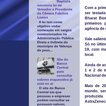
Baptista
sanciona lei do
Com a prime
Vereador e Presidente
ser testad
da Câmara Fabrício
Lemos
Bharat Bio
A lei tem como
primeiros
objetivo vedar
agência de 
nomeação em cargos
comissionados na
Administração Pública
Vale salien
Direta e Indireta do
Só no últim
município de Valença
19, com ma
de pess...
local.
Site do
Banco
Ainda de ac
Central
1 e 2 de t
para
Nacional de
consultar
valores esquecidos já
está no ar
Mais de 20
O site do Banco
mundo, se
Central em que
produzida
pessoas e empresas
podem consultar se
AstraZeneca
possuem valores