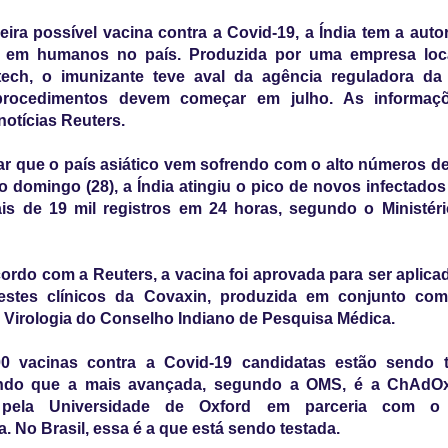
ira possível vacina contra a Covid-19, a Índia tem a auto
a em humanos no país. Produzida por uma empresa lo
tech, o imunizante teve aval da agência reguladora da 
 procedimentos devem começar em julho. As informaç
notícias Reuters.
tar que o país asiático vem sofrendo com o alto números de
o domingo (28), a Índia atingiu o pico de novos infectados
is de 19 mil registros em 24 horas, segundo o Ministér
ordo com a Reuters, a vacina foi aprovada para ser aplica
estes clínicos da Covaxin, produzida em conjunto com 
 Virologia do Conselho Indiano de Pesquisa Médica.
0 vacinas contra a Covid-19 candidatas estão sendo 
ndo que a mais avançada, segundo a OMS, é a ChAdOx
 pela Universidade de Oxford em parceria com o l
. No Brasil, essa é a que está sendo testada.